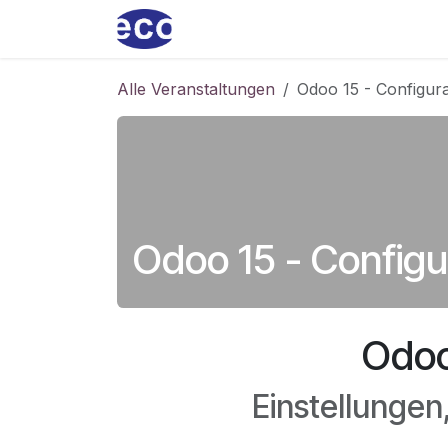
Zum Inhalt springen
Home
ecoservice
Produkt
Alle Veranstaltungen
Odoo 15 - Configura
Odoo 15 - Configu
Odoo
Einstellungen