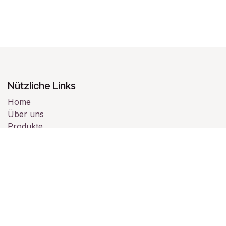
Nützliche Links
Home
Über uns
Produkte
Dienstleistungen
Rechtliches
Kontaktieren Sie uns
Über uns
Wir sind ein Team von leidenschaftlichen Menschen,