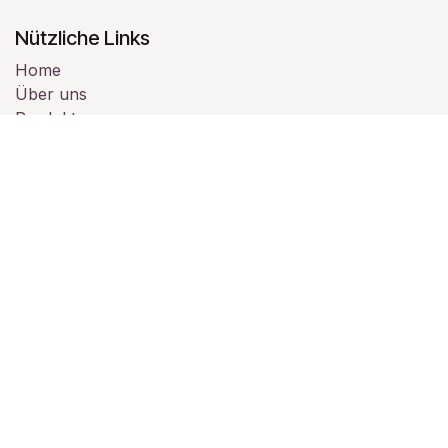
Nützliche Links
Home
Über uns
Produkte
Dienstleistungen
Rechtliches
Kontaktieren Sie uns
Über uns
Wir sind ein Team von leidenschaftlichen Menschen,
deren Ziel es ist, das Leben aller durch
bahnbrechende Produkte zu verbessern. Wir bauen
großartige Produkte, um Ihre Geschäftsprobleme zu
lösen.