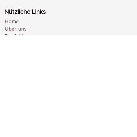
Nützliche Links
Home
Über uns
Produkte
Dienstleistungen
Rechtliches
Kontaktieren Sie uns
Über uns
Wir sind ein Team von leidenschaftlichen Menschen,
deren Ziel es ist, das Leben aller durch
bahnbrechende Produkte zu verbessern. Wir bauen
großartige Produkte, um Ihre Geschäftsprobleme zu
lösen.