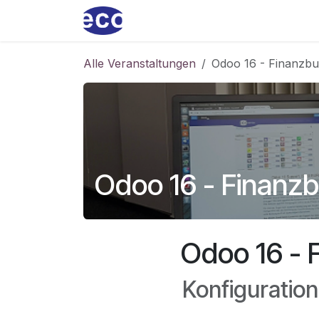
Zum Inhalt springen
Home
ecoservice
Produkt
Alle Veranstaltungen
Odoo 16 - Finanzbu
Odoo 16 - Finanz
Odoo 16 - 
Konfiguratio