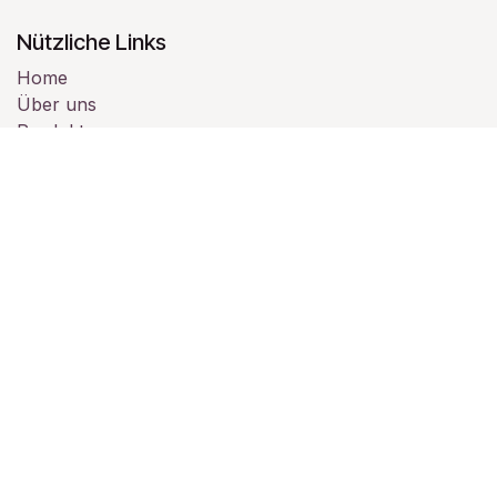
Nützliche Links
Home
Über uns
Produkte
Dienstleistungen
Rechtliches
Kontaktieren Sie uns
Über uns
Wir sind ein Team von leidenschaftlichen Menschen,
deren Ziel es ist, das Leben aller durch
bahnbrechende Produkte zu verbessern. Wir bauen
großartige Produkte, um Ihre Geschäftsprobleme zu
lösen.