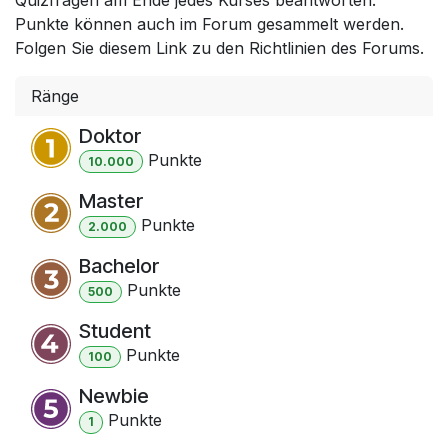
Punkte können auch im Forum gesammelt werden.
Folgen Sie diesem Link zu den Richtlinien des Forums.
Ränge
Doktor
Punkt
e
10.000
Master
Punkt
e
2.000
Bachelor
Punkt
e
500
Student
Punkt
e
100
Newbie
Punkt
e
1