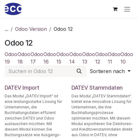
Zum Inhalt springen
...
Odoo Version
Odoo 12
Odoo 12
Odoo
Odoo
Odoo
Odoo
Odoo
Odoo
Odoo
Odoo
Odoo
Odoo
19
18
17
16
15
14
13
12
11
10
Sortieren nach
DATEV Import
DATEV Stammdaten
Das Modul „DATEV Import“ ist
Das Modul „DATEV Stammdaten“
eine leistungsstarke Lösung für
bietet eine innovative Lösung für
Unternehmen, die
Unternehmen, die ihre
Buchhaltungsdaten effizient
Buchhaltungsprozesse
zwischen DATEV und Odoo
optimieren möchten. Mit diesem
austauschen möchten. Mit
Modul exportieren Sie Debitoren-
diesem Modul können Sie
und Kreditorenstammdaten direkt
Buchungssätze wie Ausgangs-
aus Odoo in DATEV, ohne