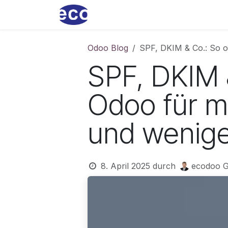
Zum Inhalt springen
Home
ecoservice
Produkt
Odoo Blog
SPF, DKIM & Co.: So o
SPF, DKIM 
Odoo für m
und wenig
8. April 2025
durch
ecodoo G