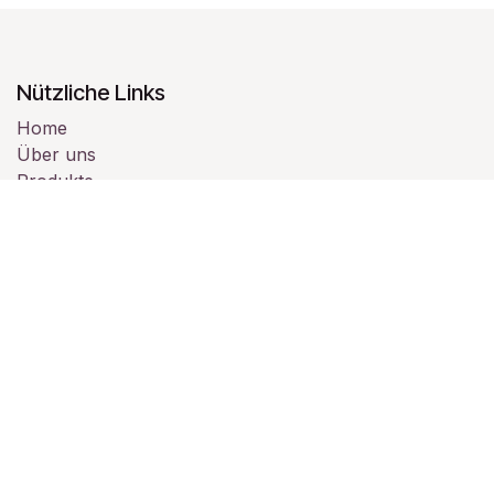
Nützliche Links
Home
Über uns
Produkte
Dienstleistungen
Rechtliches
Kontaktieren Sie uns
Über uns
Wir sind ein Team von leidenschaftlichen Menschen,
deren Ziel es ist, das Leben aller durch
bahnbrechende Produkte zu verbessern. Wir bauen
großartige Produkte, um Ihre Geschäftsprobleme zu