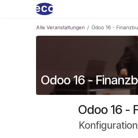
Zum Inhalt springen
Home
ecoservice
Produkt
Alle Veranstaltungen
Odoo 16 - Finanzb
Odoo 16 - Finanz
Odoo 16 - 
Konfiguratio