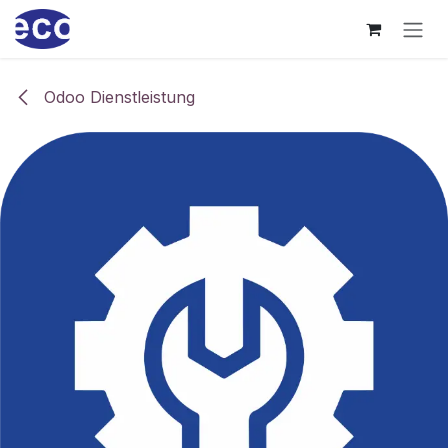
Zum Inhalt springen
Odoo Dienstleistung