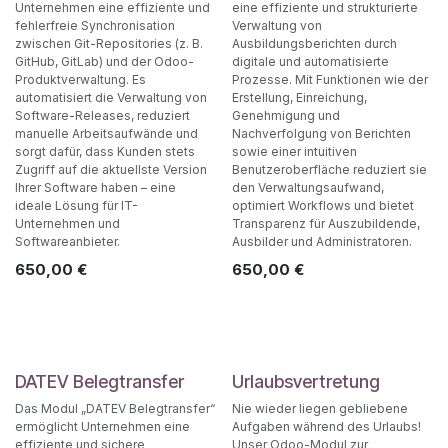
Unternehmen eine effiziente und
eine effiziente und strukturierte
fehlerfreie Synchronisation
Verwaltung von
zwischen Git-Repositories (z. B.
Ausbildungsberichten durch
GitHub, GitLab) und der Odoo-
digitale und automatisierte
Produktverwaltung. Es
Prozesse. Mit Funktionen wie der
automatisiert die Verwaltung von
Erstellung, Einreichung,
Software-Releases, reduziert
Genehmigung und
manuelle Arbeitsaufwände und
Nachverfolgung von Berichten
sorgt dafür, dass Kunden stets
sowie einer intuitiven
Zugriff auf die aktuellste Version
Benutzeroberfläche reduziert sie
Ihrer Software haben – eine
den Verwaltungsaufwand,
ideale Lösung für IT-
optimiert Workflows und bietet
Unternehmen und
Transparenz für Auszubildende,
Softwareanbieter.
Ausbilder und Administratoren.
650,00
€
650,00
€
DATEV Belegtransfer
Urlaubsvertretung
Das Modul „DATEV Belegtransfer“
Nie wieder liegen gebliebene
ermöglicht Unternehmen eine
Aufgaben während des Urlaubs!
effiziente und sichere
Unser Odoo-Modul zur