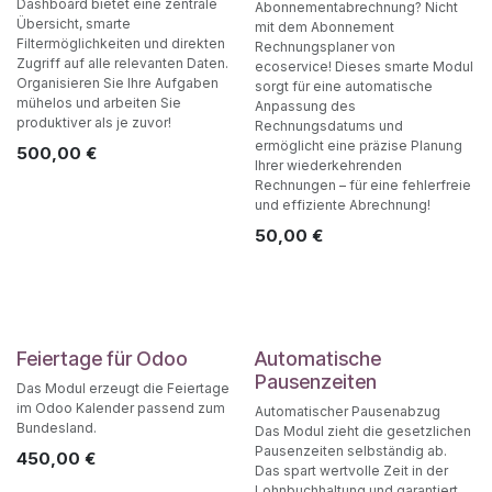
Dashboard bietet eine zentrale
Abonnementabrechnung? Nicht
Übersicht, smarte
mit dem Abonnement
Filtermöglichkeiten und direkten
Rechnungsplaner von
Zugriff auf alle relevanten Daten.
ecoservice! Dieses smarte Modul
Organisieren Sie Ihre Aufgaben
sorgt für eine automatische
mühelos und arbeiten Sie
Anpassung des
produktiver als je zuvor!
Rechnungsdatums und
ermöglicht eine präzise Planung
500,00
€
Ihrer wiederkehrenden
Rechnungen – für eine fehlerfreie
und effiziente Abrechnung!
50,00
€
Feiertage für Odoo
Automatische
Pausenzeiten
Das Modul erzeugt die Feiertage
im Odoo Kalender passend zum
Automatischer Pausenabzug
Bundesland.
Das Modul zieht die gesetzlichen
Pausenzeiten selbständig ab.
450,00
€
Das spart wertvolle Zeit in der
Lohnbuchhaltung und garantiert