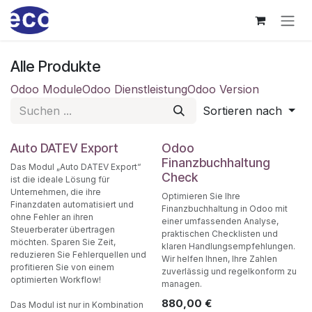
Zum Inhalt springen
Alle Produkte
Odoo Module
Odoo Dienstleistung
Odoo Version
Sortieren nach
Auto DATEV Export
Odoo
Finanzbuchhaltung
Das Modul „Auto DATEV Export“
Check
ist die ideale Lösung für
Unternehmen, die ihre
Optimieren Sie Ihre
Finanzdaten automatisiert und
Finanzbuchhaltung in Odoo mit
ohne Fehler an ihren
einer umfassenden Analyse,
Steuerberater übertragen
praktischen Checklisten und
möchten. Sparen Sie Zeit,
klaren Handlungsempfehlungen.
reduzieren Sie Fehlerquellen und
Wir helfen Ihnen, Ihre Zahlen
profitieren Sie von einem
zuverlässig und regelkonform zu
optimierten Workflow!
managen.
880,00
€
Das Modul ist nur in Kombination