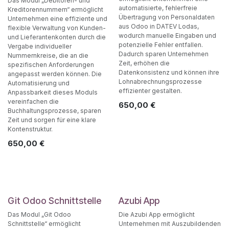
Das Modul „Debitoren- und
automatisierte, fehlerfreie
Kreditorennummern“ ermöglicht
Übertragung von Personaldaten
Unternehmen eine effiziente und
aus Odoo in DATEV Lodas,
flexible Verwaltung von Kunden-
wodurch manuelle Eingaben und
und Lieferantenkonten durch die
potenzielle Fehler entfallen.
Vergabe individueller
Dadurch sparen Unternehmen
Nummernkreise, die an die
Zeit, erhöhen die
spezifischen Anforderungen
Datenkonsistenz und können ihre
angepasst werden können. Die
Lohnabrechnungsprozesse
Automatisierung und
effizienter gestalten.
Anpassbarkeit dieses Moduls
vereinfachen die
650,00
€
Buchhaltungsprozesse, sparen
Zeit und sorgen für eine klare
Kontenstruktur.
650,00
€
Git Odoo Schnittstelle
Azubi App
Das Modul „Git Odoo
Die Azubi App ermöglicht
Schnittstelle“ ermöglicht
Unternehmen mit Auszubildenden